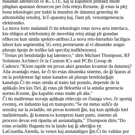
malaltan latentecon ol 4G LTE, kaj la kapablon pritrakti multe
pliigitan aparatan densecon per ĉela retejo.Resume, ĝi estas la plej
bona teknologio por trakti la inundon de datumoj generitaj de
aŭtomobilaj sensiloj, IoT-aparatoj kaj, ĉiam pli, venontgeneracia
elektroniko.
La mova forto malantaŭ ĉi tiu teknologio estas nova aera interfaco,
kiu ebligos al telefonistoj de moveblaj retoj atingi pli grandan
efikecon kun simila spektro-atribuo.La nova reto-hierarkio faciligos
labori kun segmentitaj 5G-retoj permesante al vi dinamike asigni
plurajn tipojn de trafiko laŭ specifaj trafikbezonoj.
"Temas pri bendolarĝo kaj latenteco," diris Michael Thompson, RF
Solutions Architect ĉe la Custom ICs and PCBs Group de
Cadence.“Kiom rapide mi povas akiri grandan kvanton da datumoj?
Alia avantaĝo estas, ke ĉi tio estas dinamika sistemo, do ĝi ŝparas al
mi la problemon ligi tutan kanalon aŭ plurajn bendolarĝajn
kanalojn.Ĉi tio estas simila al trairo laŭ postulo, depende de la
aplikaĵo.Jen kio.Tiel, ĝi estas pli fleksebla ol la antaŭa generacia
normo.Krome, ĝia kapablo estas multe pli alta."
Ĉi tio malfermas novajn aplikajn eblecojn en ĉiutaga vivo, ĉe sportaj
eventoj, en industrio kaj en transporto."Se mi metas sufiĉe da
sensiloj sur la aviadilo, mi povas kontroli ĝin, kaj kun aplikaĵo kiel
maŝinlernado, ĝi komencos kompreni kiam parto, sistemo aŭ
procezo devas esti riparita aŭ anstataŭigita," Thompson diris.“Do
estas aviadilo fluganta tra la lando kaj ĝi alteriĝos en
LaGuardia.Atendu, iu venos kaj anstataŭigos ĝin.Ĉi tio validas por