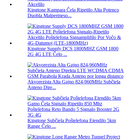
Kingtone Kampara Ĉela Ripetilo Alta Potenco
Duobla Malpermeso...
Kingtone Supply DCS 1800MHZ GSM 1800
2G 4G LTE Ĉelo ...
Akvorezista Alta Gajno 824-960MHz Subĉiela
Anteno Dire...
Kingtone Subĉiela Poŝtelefona Etendilo 5km
Range Ĉelo ...