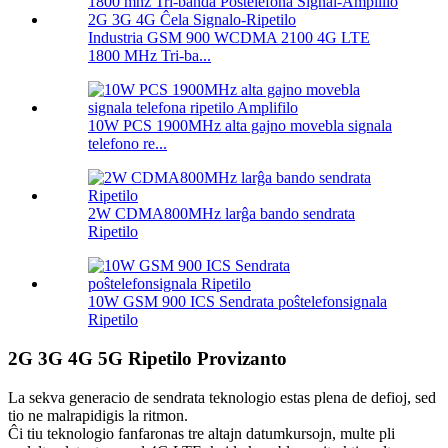
Industria GSM 900 WCDMA 2100 4G LTE
1800 MHz Tri-ba...
10W PCS 1900MHz alta gajno movebla signala
telefono re...
2W CDMA800MHz larĝa bando sendrata
Ripetilo
10W GSM 900 ICS Sendrata poŝtelefonsignala
Ripetilo
2G 3G 4G 5G Ripetilo Provizanto
La sekva generacio de sendrata teknologio estas plena de defioj, sed
tio ne malrapidigis la ritmon.
Ĉi tiu teknologio fanfaronas tre altajn datumkursojn, multe pli