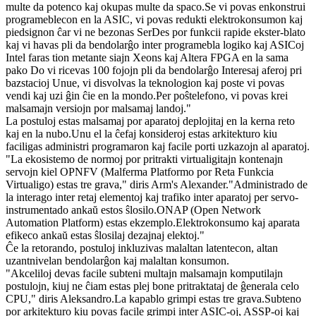
multe da potenco kaj okupas multe da spaco.Se vi povas enkonstrui
programeblecon en la ASIC, vi povas redukti elektrokonsumon kaj
piedsignon ĉar vi ne bezonas SerDes por funkcii rapide ekster-blato
kaj vi havas pli da bendolarĝo inter programebla logiko kaj ASICoj
Intel faras tion metante siajn Xeons kaj Altera FPGA en la sama
pako Do vi ricevas 100 fojojn pli da bendolarĝo Interesaj aferoj pri
bazstacioj Unue, vi disvolvas la teknologion kaj poste vi povas
vendi kaj uzi ĝin ĉie en la mondo.Per poŝtelefono, vi povas krei
malsamajn versiojn por malsamaj landoj."
La postuloj estas malsamaj por aparatoj deplojitaj en la kerna reto
kaj en la nubo.Unu el la ĉefaj konsideroj estas arkitekturo kiu
faciligas administri programaron kaj facile porti uzkazojn al aparatoj.
"La ekosistemo de normoj por pritrakti virtualigitajn kontenajn
servojn kiel OPNFV (Malferma Platformo por Reta Funkcia
Virtualigo) estas tre grava," diris Arm's Alexander."Administrado de
la interago inter retaj elementoj kaj trafiko inter aparatoj per servo-
instrumentado ankaŭ estos ŝlosilo.ONAP (Open Network
Automation Platform) estas ekzemplo.Elektrokonsumo kaj aparata
efikeco ankaŭ estas ŝlosilaj dezajnaj elektoj."
Ĉe la retorando, postuloj inkluzivas malaltan latentecon, altan
uzantnivelan bendolarĝon kaj malaltan konsumon.
"Akceliloj devas facile subteni multajn malsamajn komputilajn
postulojn, kiuj ne ĉiam estas plej bone pritraktataj de ĝenerala celo
CPU," diris Aleksandro.La kapablo grimpi estas tre grava.Subteno
por arkitekturo kiu povas facile grimpi inter ASIC-oj, ASSP-oj kaj