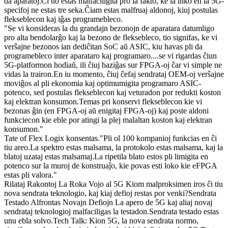
da aparatoj.Ĉi tio estas malfaciligita pro la fakto, ke la inko en la 5G-
specifoj ne estas tre seka.Ĉiam estas malfruaj aldonoj, kiuj postulas
flekseblecon kaj iĝas programebleco.
"Se vi konsideras la du grandajn bezonojn de aparatara datumligo
pro alta bendolarĝo kaj la bezono de fleksebleco, tio signifas, ke vi
verŝajne bezonos ian dediĉitan SoC aŭ ASIC, kiu havas pli da
programebleco inter aparataro kaj programaro....se vi rigardas ĉiun
5G-platformon hodiaŭ, ili ĉiuj baziĝas sur FPGA-oj ĉar vi simple ne
vidas la trairon.En iu momento, ĉiuj ĉefaj sendrataj OEM-oj verŝajne
moviĝos al pli ekonomia kaj optimumigita programaro ASIC-
potenco, sed postulas flekseblecon kaj veturadon por redukti koston
kaj elektran konsumon.Temas pri konservi flekseblecon kie vi
bezonas ĝin (en FPGA-oj aŭ enigitaj FPGA-oj) kaj poste aldoni
funkciecon kie eble por atingi la plej malaltan koston kaj elektran
konsumon."
Tate of Flex Logix konsentas."Pli ol 100 kompanioj funkcias en ĉi
tiu areo.La spektro estas malsama, la protokolo estas malsama, kaj la
blatoj uzataj estas malsamaj.La ripetila blato estos pli limigita en
potenco sur la muroj de konstruaĵo, kie povas esti loko kie eFPGA
estas pli valora."
Rilataj Rakontoj La Roka Vojo al 5G Kiom malproksimen iros ĉi tiu
nova sendrata teknologio, kaj kiaj defioj restas por venki?Sendrata
Testado Alfrontas Novajn Defiojn La apero de 5G kaj aliaj novaj
sendrataj teknologioj malfaciligas la testadon.Sendrata testado estas
unu ebla solvo.Tech Talk: Kion 5G, la nova sendrata normo,