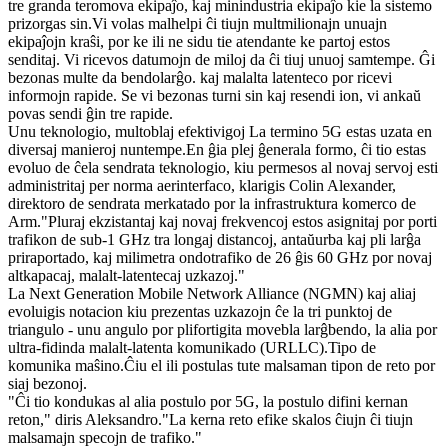
tre granda teromova ekipaĵo, kaj minindustria ekipaĵo kie la sistemo
prizorgas sin.Vi volas malhelpi ĉi tiujn multmilionajn unuajn
ekipaĵojn kraŝi, por ke ili ne sidu tie atendante ke partoj estos
senditaj. Vi ricevos datumojn de miloj da ĉi tiuj unuoj samtempe. Ĝi
bezonas multe da bendolarĝo. kaj malalta latenteco por ricevi
informojn rapide. Se vi bezonas turni sin kaj resendi ion, vi ankaŭ
povas sendi ĝin tre rapide.
Unu teknologio, multoblaj efektivigoj La termino 5G estas uzata en
diversaj manieroj nuntempe.En ĝia plej ĝenerala formo, ĉi tio estas
evoluo de ĉela sendrata teknologio, kiu permesos al novaj servoj esti
administritaj per norma aerinterfaco, klarigis Colin Alexander,
direktoro de sendrata merkatado por la infrastruktura komerco de
Arm."Pluraj ekzistantaj kaj novaj frekvencoj estos asignitaj por porti
trafikon de sub-1 GHz tra longaj distancoj, antaŭurba kaj pli larĝa
priraportado, kaj milimetra ondotrafiko de 26 ĝis 60 GHz por novaj
altkapacaj, malalt-latentecaj uzkazoj."
La Next Generation Mobile Network Alliance (NGMN) kaj aliaj
evoluigis notacion kiu prezentas uzkazojn ĉe la tri punktoj de
triangulo - unu angulo por plifortigita movebla larĝbendo, la alia por
ultra-fidinda malalt-latenta komunikado (URLLC).Tipo de
komunika maŝino.Ĉiu el ili postulas tute malsaman tipon de reto por
siaj bezonoj.
"Ĉi tio kondukas al alia postulo por 5G, la postulo difini kernan
reton," diris Aleksandro."La kerna reto efike skalos ĉiujn ĉi tiujn
malsamajn specojn de trafiko."