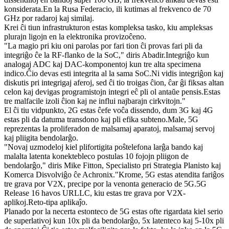
konsiderata.En la Rusa Federacio, ili kutimas al frekvenco de 70
GHz por radaroj kaj similaj.
Krei ĉi tiun infrastrukturon estas kompleksa tasko, kiu ampleksas
plurajn ligojn en la elektronika provizoĉeno.
"La magio pri kiu oni parolas por fari tion ĉi provas fari pli da
integriĝo ĉe la RF-flanko de la SoC," diris Abadir.Integriĝo kun
analogaj ADC kaj DAC-komponentoj kun tre alta specimena
indico.Ĉio devas esti integrita al la sama SoC.Ni vidis integriĝon kaj
diskutis pri integrigaj aferoj, sed ĉi tio troigas ĉion, ĉar ĝi fiksas altan
celon kaj devigas programistojn integri eĉ pli ol antaŭe pensis.Estas
tre malfacile izoli ĉion kaj ne influi najbarajn cirkvitojn."
El ĉi tiu vidpunkto, 2G estas ĉefe voĉa dissendo, dum 3G kaj 4G
estas pli da datuma transdono kaj pli efika subteno.Male, 5G
reprezentas la proliferadon de malsamaj aparatoj, malsamaj servoj
kaj pliigita bendolarĝo.
"Novaj uzmodeloj kiel plifortigita poŝtelefona larĝa bando kaj
malalta latenta konektebleco postulas 10 fojojn pliigon de
bendolarĝo," diris Mike Fitton, Specialisto pri Strategia Planisto kaj
Komerca Disvolviĝo ĉe Achronix."Krome, 5G estas atendita fariĝos
tre grava por V2X, precipe por la venonta generacio de 5G.5G
Release 16 havos URLLC, kiu estas tre grava por V2X-
aplikoj.Reto-tipa aplikaĵo.
Planado por la necerta estonteco de 5G estas ofte rigardata kiel serio
de superlativoj kun 10x pli da bendolarĝo, 5x latenteco kaj 5-10x pli