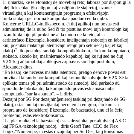
Li rimarkis, ke telefonistoj de moveblaj retoj laboras por disponigi la
plej flekseblan ĝisdatigon kaj vastiĝon de siaj retoj, uzante
virtualigitajn kaj kontenerigitajn programajn efektivigojn
funkciantajn per norma komputika aparataro en la nubo.
Koncerne URLLC-trafikspecojn, ĉi tiuj aplikoj nun povas esti
administritaj de la nubo.Sed ĉi tio postulas movi iujn kontrolojn kaj
uzantfunkciojn pli proksime al la rando de la reto, al la
aerinterfaco.Ekzemple, konsideru inteligentajn robotojn en fabrikoj,
kiuj postulas malaltajn latentecajn retojn pro sekurecaj kaj efikaj
kialoj.Ĉi tio postulos randajn komputikblokojn, ĉiu kun komputado,
stokado, akcelo kaj maŝinlernado kapabloj, kaj ke iuj sed ne ĉiuj
V2X kaj aŭtomobilaj aplikaĵservoj havos similajn postulojn,
Alexander diras.
”En kazoj kie necesas malalta latenteco, pretigo denove povas esti
movita al la rando por komputi kaj komuniki solvojn de V2X.Se la
aplikaĵo temas pli pri administrado de rimedoj, kiel parkado aŭ
spurado de fabrikanto, la komputado povas esti amasa nuba
komputado."sur la aparato”, – li diris.
Dezajni por 5G Por dezajninĝenieroj taskitaj pri dezajnado de 5G-
blatoj, estas multaj moviĝantaj pecoj en la enigmo, ĉiu kun sia
propra aro de konsideroj.Ekzemple, ĉe bazstacioj, unu el la ĉefaj
problemoj estas elektrokonsumo.
"La plej multaj el la bazstacioj estas dezajnitaj per altnivelaj ASIC
kaj FPGA-teknologiaj nodoj," diris Geoff Tate, CEO de Flex
Logix."Nuntempe, ili estas dizajnitaj per SerDes, kiuj konsumas