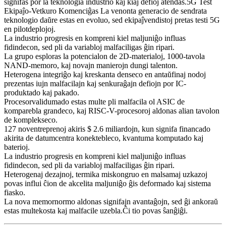
signifas por la teknologia industrio kaj kiaj defioj atendas.5G Test
Ekipaĵo-Vetkuro Komenciĝas La venonta generacio de sendrata
teknologio daŭre estas en evoluo, sed ekipaĵvendistoj pretas testi 5G
en pilotdeplojoj.
La industrio progresis en kompreni kiel maljuniĝo influas
fidindecon, sed pli da variabloj malfaciligas ĝin ripari.
La grupo esploras la potencialon de 2D-materialoj, 1000-tavola
NAND-memoro, kaj novajn manierojn dungi talenton.
Heterogena integriĝo kaj kreskanta denseco en antaŭfinaj nodoj
prezentas iujn malfacilajn kaj senkuraĝajn defiojn por IC-
produktado kaj pakado.
Procesorvalidumado estas multe pli malfacila ol ASIC de
komparebla grandeco, kaj RISC-V-procesoroj aldonas alian tavolon
de komplekseco.
127 noventreprenoj akiris $ 2.6 miliardojn, kun signifa financado
akirita de datumcentra konektebleco, kvantuma komputado kaj
baterioj.
La industrio progresis en kompreni kiel maljuniĝo influas
fidindecon, sed pli da variabloj malfaciligas ĝin ripari.
Heterogenaj dezajnoj, termika miskongruo en malsamaj uzkazoj
povas influi ĉion de akcelita maljuniĝo ĝis deformado kaj sistema
fiasko.
La nova memornormo aldonas signifajn avantaĝojn, sed ĝi ankoraŭ
estas multekosta kaj malfacile uzebla.Ĉi tio povas ŝanĝiĝi.