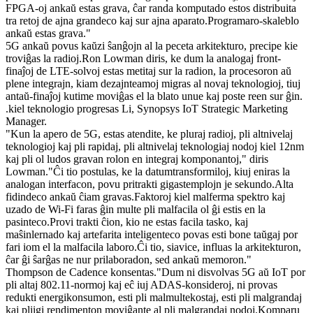
FPGA-oj ankaŭ estas grava, ĉar randa komputado estos distribuita
tra retoj de ajna grandeco kaj sur ajna aparato.Programaro-skaleblo
ankaŭ estas grava."
5G ankaŭ povus kaŭzi ŝanĝojn al la peceta arkitekturo, precipe kie
troviĝas la radioj.Ron Lowman diris, ke dum la analogaj front-
finaĵoj de LTE-solvoj estas metitaj sur la radion, la procesoron aŭ
plene integrajn, kiam dezajnteamoj migras al novaj teknologioj, tiuj
antaŭ-finaĵoj kutime moviĝas el la blato unue kaj poste reen sur ĝin.
.kiel teknologio progresas Li, Synopsys IoT Strategic Marketing
Manager.
"Kun la apero de 5G, estas atendite, ke pluraj radioj, pli altnivelaj
teknologioj kaj pli rapidaj, pli altnivelaj teknologiaj nodoj kiel 12nm
kaj pli ol ludos gravan rolon en integraj komponantoj," diris
Lowman."Ĉi tio postulas, ke la datumtransformiloj, kiuj eniras la
analogan interfacon, povu pritrakti gigastemplojn je sekundo.Alta
fidindeco ankaŭ ĉiam gravas.Faktoroj kiel malferma spektro kaj
uzado de Wi-Fi faras ĝin multe pli malfacila ol ĝi estis en la
pasinteco.Provi trakti ĉion, kio ne estas facila tasko, kaj
maŝinlernado kaj artefarita inteligenteco povas esti bone taŭgaj por
fari iom el la malfacila laboro.Ĉi tio, siavice, influas la arkitekturon,
ĉar ĝi ŝarĝas ne nur prilaboradon, sed ankaŭ memoron."
Thompson de Cadence konsentas."Dum ni disvolvas 5G aŭ IoT por
pli altaj 802.11-normoj kaj eĉ iuj ADAS-konsideroj, ni provas
redukti energikonsumon, esti pli malmultekostaj, esti pli malgrandaj
kaj pliigi rendimenton moviĝante al pli malgrandaj nodoj.Komparu