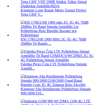
Kingtone Long Range Metro Tunnel Project
Tetra UHF V...
850 1700/2100 1900 MHz 2G 3G 4G 70dB
20dBm Tri Bando ...
Fabrika Prezo Ĉela LTE Poŝtelefona Signala
Amplifi...
Kingtone Alta Rendimento Poŝtelefona Signalo
900/1800/210...