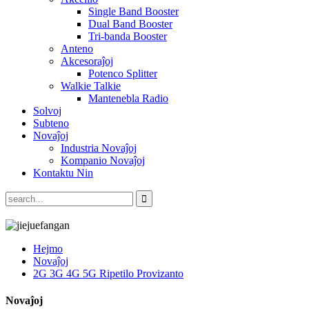
Single Band Booster
Dual Band Booster
Tri-banda Booster
Anteno
Akcesoraĵoj
Potenco Splitter
Walkie Talkie
Mantenebla Radio
Solvoj
Subteno
Novaĵoj
Industria Novaĵoj
Kompanio Novaĵoj
Kontaktu Nin
Hejmo
Novaĵoj
2G 3G 4G 5G Ripetilo Provizanto
Novaĵoj