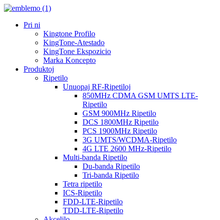
Pri ni
Kingtone Profilo
KingTone-Atestado
KingTone Ekspozicio
Marka Koncepto
Produktoj
Ripetilo
Unuopaj RF-Ripetiloj
850MHz CDMA GSM UMTS LTE-
Ripetilo
GSM 900MHz Ripetilo
DCS 1800MHz Ripetilo
PCS 1900MHz Ripetilo
3G UMTS/WCDMA-Ripetilo
4G LTE 2600 MHz-Ripetilo
Multi-banda Ripetilo
Du-banda Ripetilo
Tri-banda Ripetilo
Tetra ripetilo
ICS-Ripetilo
FDD-LTE-Ripetilo
TDD-LTE-Ripetilo
Akcelilo