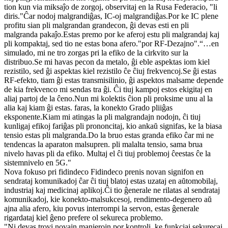
tion kun via miksaĵo de zorgoj, observitaj en la Rusa Federacio, "li
diris."Ĉar nodoj malgrandiĝas, IC-oj malgrandiĝas.Por ke IC plene
profitu sian pli malgrandan grandecon, ĝi devas esti en pli
malgranda pakaĵo.Estas premo por ke aferoj estu pli malgrandaj kaj
pli kompaktaj, sed tio ne estas bona afero."por RF-Dezajno".“…en
simulado, mi ne tro zorgas pri la efiko de la cirkvito sur la
distribuo.Se mi havas pecon da metalo, ĝi eble aspektas iom kiel
rezistilo, sed ĝi aspektas kiel rezistilo ĉe ĉiuj frekvencoj.Se ĝi estas
RF-efekto, tiam ĝi estas transmisilinio, ĝi aspektos malsame depende
de kia frekvenco mi sendas tra ĝi. Ĉi tiuj kampoj estos ekigitaj en
aliaj partoj de la ĉeno.Nun mi kolektis ĉion pli proksime unu al la
alia kaj kiam ĝi estas. faras, la konekto Grado pliiĝas
eksponente.Kiam mi atingas la pli malgrandajn nodojn, ĉi tiuj
kunligaj efikoj fariĝas pli prononcitaj, kio ankaŭ signifas, ke la biasa
tensio estas pli malgranda.Do la bruo estas granda efiko ĉar mi ne
tendencas la aparaton malsupren. pli malalta tensio, sama brua
nivelo havas pli da efiko. Multaj el ĉi tiuj problemoj ĉeestas ĉe la
sistemnivelo en 5G."
Nova fokuso pri fidindeco Fidindeco prenis novan signifon en
sendrataj komunikadoj ĉar ĉi tiuj blatoj estas uzataj en aŭtomobilaj,
industriaj kaj medicinaj aplikoj.Ĉi tio ĝenerale ne rilatas al sendrataj
komunikadoj, kie konekto-malsukcesoj, rendimento-degenero aŭ
ajna alia afero, kiu povus interrompi la servon, estas ĝenerale
rigardataj kiel ĝeno prefere ol sekureca problemo.
"Ni devas trovi novajn manierojn por kontroli, ke funkciaj sekurecaj