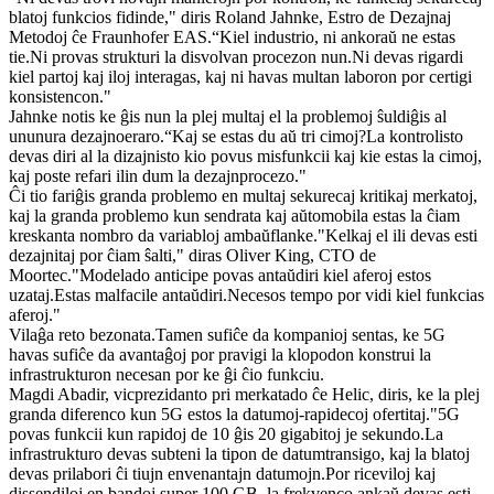
blatoj funkcios fidinde," diris Roland Jahnke, Estro de Dezajnaj
Metodoj ĉe Fraunhofer EAS.“Kiel industrio, ni ankoraŭ ne estas
tie.Ni provas strukturi la disvolvan procezon nun.Ni devas rigardi
kiel partoj kaj iloj interagas, kaj ni havas multan laboron por certigi
konsistencon."
Jahnke notis ke ĝis nun la plej multaj el la problemoj ŝuldiĝis al
ununura dezajnoeraro.“Kaj se estas du aŭ tri cimoj?La kontrolisto
devas diri al la dizajnisto kio povus misfunkcii kaj kie estas la cimoj,
kaj poste refari ilin dum la dezajnprocezo."
Ĉi tio fariĝis granda problemo en multaj sekurecaj kritikaj merkatoj,
kaj la granda problemo kun sendrata kaj aŭtomobila estas la ĉiam
kreskanta nombro da variabloj ambaŭflanke."Kelkaj el ili devas esti
dezajnitaj por ĉiam ŝalti," diras Oliver King, CTO de
Moortec."Modelado anticipe povas antaŭdiri kiel aferoj estos
uzataj.Estas malfacile antaŭdiri.Necesos tempo por vidi kiel funkcias
aferoj."
Vilaĝa reto bezonata.Tamen sufiĉe da kompanioj sentas, ke 5G
havas sufiĉe da avantaĝoj por pravigi la klopodon konstrui la
infrastrukturon necesan por ke ĝi ĉio funkciu.
Magdi Abadir, vicprezidanto pri merkatado ĉe Helic, diris, ke la plej
granda diferenco kun 5G estos la datumoj-rapidecoj ofertitaj."5G
povas funkcii kun rapidoj de 10 ĝis 20 gigabitoj je sekundo.La
infrastrukturo devas subteni la tipon de datumtransigo, kaj la blatoj
devas prilabori ĉi tiujn envenantajn datumojn.Por riceviloj kaj
dissendiloj en bandoj super 100 GB, la frekvenco ankaŭ devas esti