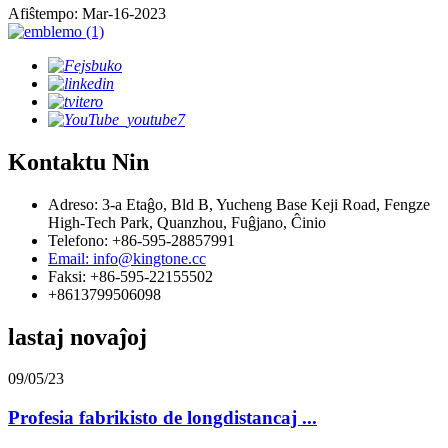
Afiŝtempo: Mar-16-2023
Kontaktu Nin
Adreso: 3-a Etaĝo, Bld B, Yucheng Base Keji Road, Fengze
High-Tech Park, Quanzhou, Fuĝjano, Ĉinio
Telefono: +86-595-28857991
Email: info@kingtone.cc
Faksi: +86-595-22155502
+8613799506098
lastaj novaĵoj
09/05/23
Profesia fabrikisto de longdistancaj ...