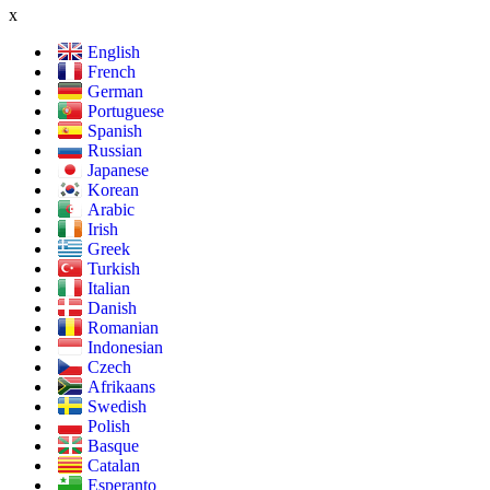
x
English
French
German
Portuguese
Spanish
Russian
Japanese
Korean
Arabic
Irish
Greek
Turkish
Italian
Danish
Romanian
Indonesian
Czech
Afrikaans
Swedish
Polish
Basque
Catalan
Esperanto