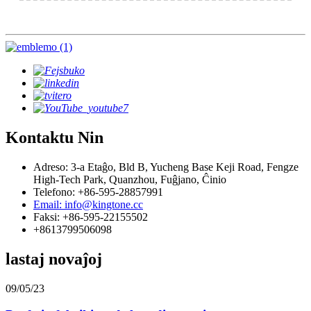
Kontaktu Nin
Adreso: 3-a Etaĝo, Bld B, Yucheng Base Keji Road, Fengze
High-Tech Park, Quanzhou, Fuĝjano, Ĉinio
Telefono: +86-595-28857991
Email: info@kingtone.cc
Faksi: +86-595-22155502
+8613799506098
lastaj novaĵoj
09/05/23