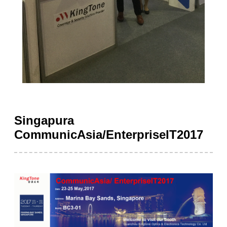
Singapura
CommunicAsia/EnterpriseIT2017