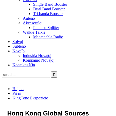
Single Band Booster
Dual Band Booster
Tri-banda Booster
Anteno
Akcesoraĵoj
Potenco Splitter
Walkie Talkie
Mantenebla Radio
Solvoj
Subteno
Novaĵoj
Industria Novaĵoj
Kompanio Novaĵoj
Kontaktu Nin
Hejmo
Pri ni
KingTone Ekspozicio
Hong Kong Global Sources