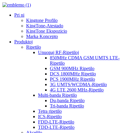
Pri ni
Kingtone Profilo
KingTone-Atestado
KingTone Ekspozicio
Marka Koncepto
Produktoj
Ripetilo
Unuopaj RF-Ripetiloj
850MHz CDMA GSM UMTS LTE-
Ripetilo
GSM 900MHz Ripetilo
DCS 1800MHz Ripetilo
PCS 1900MHz Ripetilo
3G UMTS/WCDMA-Ripetilo
4G LTE 2600 MHz-Ripetilo
Multi-banda Ripetilo
Du-banda Ripetilo
Tri-banda Ripetilo
Tetra ripetilo
ICS-Ripetilo
FDD-LTE-Ripetilo
TDD-LTE-Ripetilo
Akcelilo