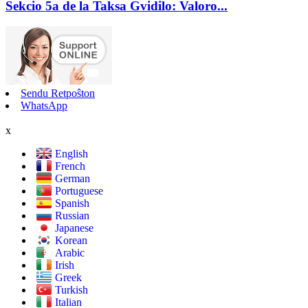
Sekcio 5a de la Taksa Gvidilo: Valoro...
Sendu Retpoŝton
WhatsApp
x
English
French
German
Portuguese
Spanish
Russian
Japanese
Korean
Arabic
Irish
Greek
Turkish
Italian