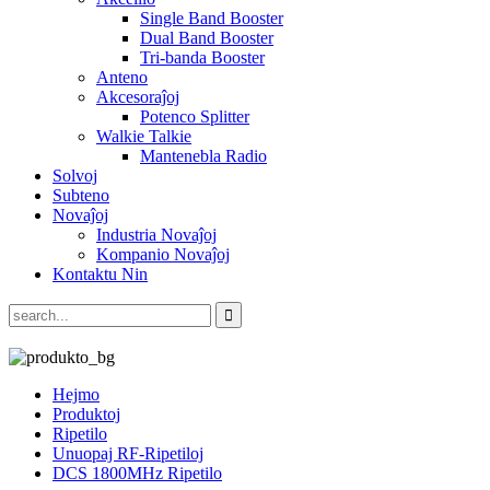
Single Band Booster
Dual Band Booster
Tri-banda Booster
Anteno
Akcesoraĵoj
Potenco Splitter
Walkie Talkie
Mantenebla Radio
Solvoj
Subteno
Novaĵoj
Industria Novaĵoj
Kompanio Novaĵoj
Kontaktu Nin
Hejmo
Produktoj
Ripetilo
Unuopaj RF-Ripetiloj
DCS 1800MHz Ripetilo