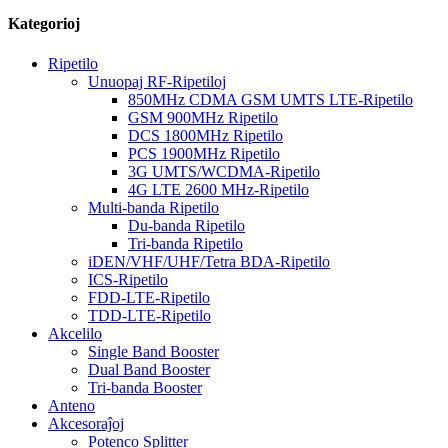
Kategorioj
Ripetilo
Unuopaj RF-Ripetiloj
850MHz CDMA GSM UMTS LTE-Ripetilo
GSM 900MHz Ripetilo
DCS 1800MHz Ripetilo
PCS 1900MHz Ripetilo
3G UMTS/WCDMA-Ripetilo
4G LTE 2600 MHz-Ripetilo
Multi-banda Ripetilo
Du-banda Ripetilo
Tri-banda Ripetilo
iDEN/VHF/UHF/Tetra BDA-Ripetilo
ICS-Ripetilo
FDD-LTE-Ripetilo
TDD-LTE-Ripetilo
Akcelilo
Single Band Booster
Dual Band Booster
Tri-banda Booster
Anteno
Akcesoraĵoj
Potenco Splitter