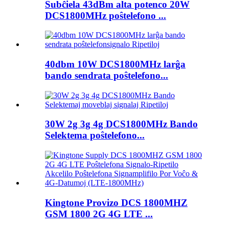
Subĉiela 43dBm alta potenco 20W
DCS1800MHz poŝtelefono ...
40dbm 10W DCS1800MHz larĝa
bando sendrata poŝtelefono...
30W 2g 3g 4g DCS1800MHz Bando
Selektema poŝtelefono...
Kingtone Provizo DCS 1800MHZ
GSM 1800 2G 4G LTE ...