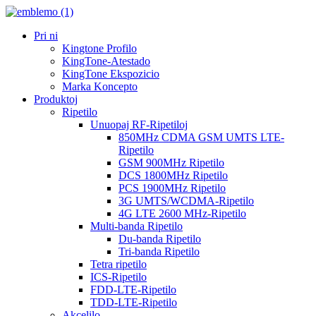
Pri ni
Kingtone Profilo
KingTone-Atestado
KingTone Ekspozicio
Marka Koncepto
Produktoj
Ripetilo
Unuopaj RF-Ripetiloj
850MHz CDMA GSM UMTS LTE-
Ripetilo
GSM 900MHz Ripetilo
DCS 1800MHz Ripetilo
PCS 1900MHz Ripetilo
3G UMTS/WCDMA-Ripetilo
4G LTE 2600 MHz-Ripetilo
Multi-banda Ripetilo
Du-banda Ripetilo
Tri-banda Ripetilo
Tetra ripetilo
ICS-Ripetilo
FDD-LTE-Ripetilo
TDD-LTE-Ripetilo
Akcelilo