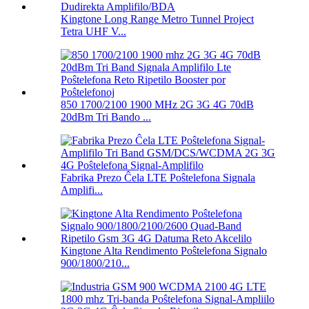
Kingtone Long Range Metro Tunnel Project
Tetra UHF V...
850 1700/2100 1900 MHz 2G 3G 4G 70dB
20dBm Tri Bando ...
Fabrika Prezo Ĉela LTE Poŝtelefona Signala
Amplifi...
Kingtone Alta Rendimento Poŝtelefona Signalo
900/1800/210...