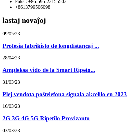
Faksi: +86-595-22155502
+8613799506098
lastaj novaĵoj
09/05/23
Profesia fabrikisto de longdistancaj ...
28/04/23
Ampleksa vido de la Smart Ripeto...
31/03/23
Plej vendota poŝtelefona signala akcelilo en 2023
16/03/23
2G 3G 4G 5G Ripetilo Provizanto
03/03/23