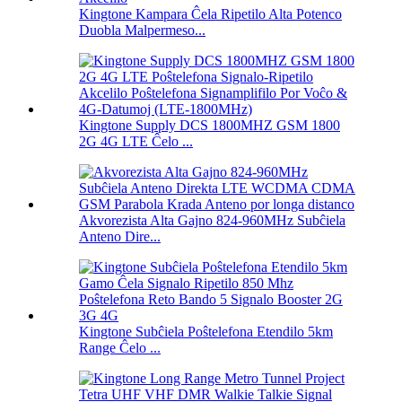
Kingtone Kampara Ĉela Ripetilo Alta Potenco
Duobla Malpermeso...
Kingtone Supply DCS 1800MHZ GSM 1800
2G 4G LTE Ĉelo ...
Akvorezista Alta Gajno 824-960MHz Subĉiela
Anteno Dire...
Kingtone Subĉiela Poŝtelefona Etendilo 5km
Range Ĉelo ...